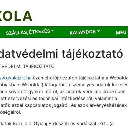
KOLA
SZÁLLÁS, ÉTKEZÉS
MÉG 
KALANDOK
datvédelmi tájékoztató
TVÉDELMI TÁJÉKOZTATÓ
w.gyulajzrt.hu
üzemeltetője ezúton tájékoztatja a Webolda
bbiakban: Weboldal) látogatóit a személyes adatok kezelé
ben követett gyakorlatáról, az adatok védelme érdekében
ett szervezési és technikai intézkedéseiről, valamint a
gatók ezzel kapcsolatos jogairól, és azok érvényesítésének
őségeiről.
atok kezelője: Gyulaj Erdészeti és Vadászati Zrt.. (a