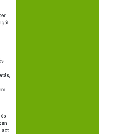
zer
lgál.
és
atás,
nem
 és
zen
 azt