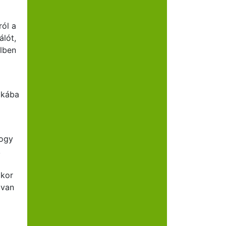
ól a
álót,
ilben
okába
hogy
,
ikor
 van