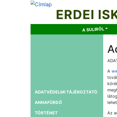
Ugrás
a
ERDEI IS
tartalomra
Main
A SULIRÓL
menu
A
ADA
A
ww
tová
köré
Left
megt
ADATVÉDELMI TÁJÉKOZTATÓ
menu
láto
ANNAFÜRDŐ
lehet
TÖRTÉNET
Az ad