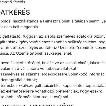
eltető felelős.
ATKÉRÉS
boldal használatához a Felhasználónak általában semmilye
ot nem kell megadnia.
olgáltatástól függően az alábbi személyes adatokra bizony
gáltatások igénybevételéhez azonban szükséges lehet, hog
atározott személyes adatait az Üzemeltető rendelkezésér
ássa. Az Üzemeltetőnek szüksége lehet:
neve és elérhetőségei, beleértve az e-mail címét, lakcímét
valamint a vállalatára vonatkozó adatokat;
személyes és szakmai érdeklődésére vonatkozó informáci
demográfiai adatok;
termékeinkkel/szolgáltatásainkkal kapcsolatos tapasztalat
az elérhetőségeire vonatkozó preferenciák, hogy ezekről
további információkat tudjuk nyújtani.