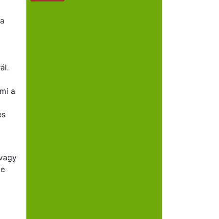
 a
ál.
mi a
es
 vagy
ye