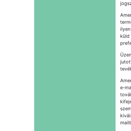
jogsz
Amen
term
ilyen
küld
pref
Üzem
juto
tevé
Amen
e-ma
tová
kife
szem
kivál
mail