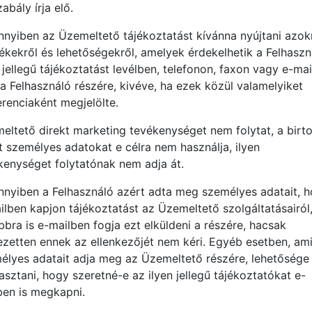
abály írja elő.
nyiben az Üzemeltető tájékoztatást kívánna nyújtani azokr
ékekről és lehetőségekről, amelyek érdekelhetik a Felhaszn
 jellegű tájékoztatást levélben, telefonon, faxon vagy e-ma
 a Felhasználó részére, kivéve, ha ezek közül valamelyiket
erenciaként megjelölte.
eltető direkt marketing tevékenységet nem folytat, a birt
tt személyes adatokat e célra nem használja, ilyen
kenységet folytatónak nem adja át.
nyiben a Felhasználó azért adta meg személyes adatait, 
ilben kapjon tájékoztatást az Üzemeltető szolgáltatásairól
bbra is e-mailben fogja ezt elküldeni a részére, hacsak
jezetten ennek az ellenkezőjét nem kéri. Egyéb esetben, am
élyes adatait adja meg az Üzemeltető részére, lehetősége
asztani, hogy szeretné-e az ilyen jellegű tájékoztatókat e-
ben is megkapni.