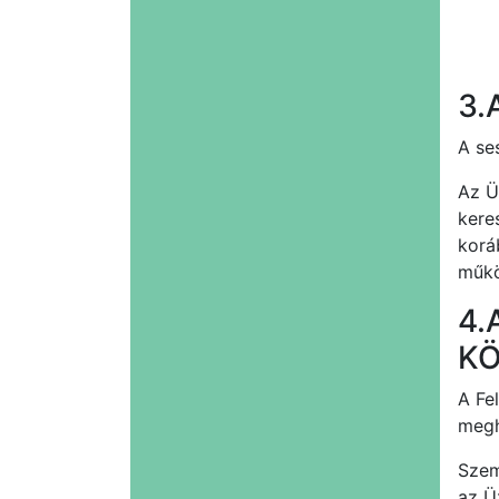
3.
A se
Az Ü
kere
koráb
műkö
4.
KÖ
A Fe
megh
Szem
az Ü