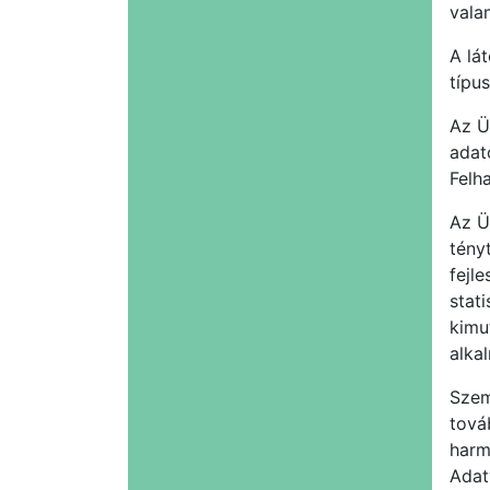
vala
A lá
típus
Az Ü
adat
Felh
Az Ü
tény
fejle
stati
kimu
alka
Szem
tová
harm
Adat