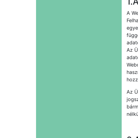
1.
A We
Felh
egye
függ
adat
Az Ü
adat
Webo
hasz
hozzá
Az Ü
jogs
bárm
nélk