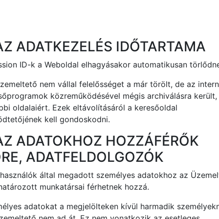
AZ ADATKEZELÉS IDŐTARTAMA
ssion ID-k a Weboldal elhagyásakor automatikusan törlődn
zemeltető nem vállal felelősséget a már törölt, de az inter
sőprogramok közreműködésével mégis archiválásra került,
bi oldalaiért. Ezek eltávolításáról a keresőoldal
dtetőjének kell gondoskodni.
AZ ADATOKHOZ HOZZÁFÉRŐK
RE, ADATFELDOLGOZÓK
lhasználók által megadott személyes adatokhoz az Üzemel
atározott munkatársai férhetnek hozzá.
élyes adatokat a megjelölteken kívül harmadik személyek
zemeltető nem ad át. Ez nem vonatkozik az esetleges,