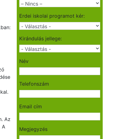
Erdei iskolai programot kér:
kban:
Kirándulás jellege:
Név
zó
rdése
Telefonszám
kal.
Email cím
n. Az
. A
Megjegyzés