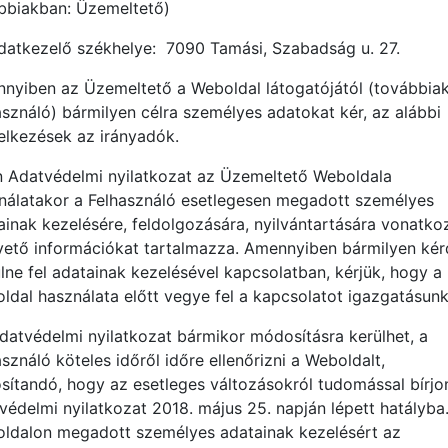
bbiakban: Üzemeltető)
datkezelő székhelye: 7090 Tamási, Szabadság u. 27.
nyiben az Üzemeltető a Weboldal látogatójától (továbbia
asználó) bármilyen célra személyes adatokat kér, az alábbi
elkezések az irányadók.
n Adatvédelmi nyilatkozat az Üzemeltető Weboldala
nálatakor a Felhasználó esetlegesen megadott személyes
ainak kezelésére, feldolgozására, nyilvántartására vonatko
vető információkat tartalmazza. Amennyiben bármilyen ké
lne fel adatainak kezelésével kapcsolatban, kérjük, hogy a
ldal használata előtt vegye fel a kapcsolatot igazgatásunk
datvédelmi nyilatkozat bármikor módosításra kerülhet, a
sználó köteles időről időre ellenőrizni a Weboldalt,
osítandó, hogy az esetleges változásokról tudomással bírjo
védelmi nyilatkozat 2018. május 25. napján lépett hatályba
ldalon megadott személyes adatainak kezelésért az