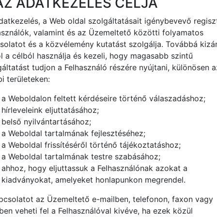
AZ ADATKEZELÉS CÉLJA
datkezelés, a Web oldal szolgáltatásait igénybevevő regiszt
asználók, valamint és az Üzemeltető közötti folyamatos
solatot és a közvélemény kutatást szolgálja. Továbbá kizá
l a célból használja és kezeli, hogy magasabb szintű
gáltatást tudjon a Felhasználó részére nyújtani, különösen a
i területeken:
a Weboldalon feltett kérdéseire történő válaszadáshoz;
hírleveleink eljuttatásához;
belső nyilvántartásához;
a Weboldal tartalmának fejlesztéséhez;
a Weboldal frissítéséről történő tájékoztatáshoz;
a Weboldal tartalmának testre szabásához;
ahhoz, hogy eljuttassuk a Felhasználónak azokat a
kiadványokat, amelyeket honlapunkon megrendel.
pcsolatot az Üzemeltető e-mailben, telefonon, faxon vagy
ben veheti fel a Felhasználóval kivéve, ha ezek közül