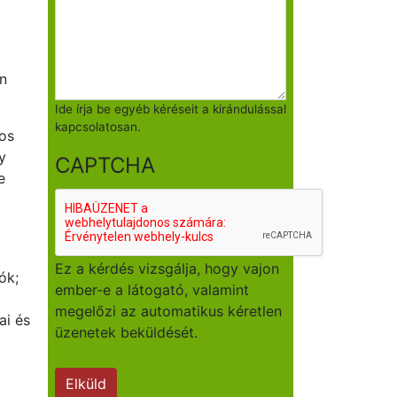
n
Ide írja be egyéb kéréseit a kirándulással
kapcsolatosan.
os
y
CAPTCHA
e
Ez a kérdés vizsgálja, hogy vajon
ók;
ember-e a látogató, valamint
megelőzi az automatikus kéretlen
ai és
üzenetek beküldését.