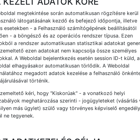
A KEZELT ADATOK KÖRE
boldal megtekintése során automatikusan rögzítésre kerül
asználó látogatásának kezdő és befejező időpontja, illetve
s esetekben - a Felhasználó számítógépének beállításától
ően - a böngésző és az operációs rendszer típusa. Ezen
okból a rendszer automatikusan statisztikai adatokat gener
zemeltető ezen adatokat nem kapcsolja össze személyes
okkal. A Weboldal bejelentkezés esetén session ID-t küld, a
ldal elhagyásakor automatikusan törlődik. A Weboldal
nálatához megadott adatok kezelése a felhasználó önként
járulásával történik.
zemeltető kéri, hogy "Kiskorúak" - a vonatkozó helyi
zabályok meghatározása szerinti - jogügyleteket (vásárlás
ilyen más ügylet) szülő vagy törvényes képviselő engedél
ül ne tegyenek.