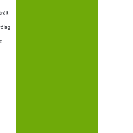
rált
rólag
z