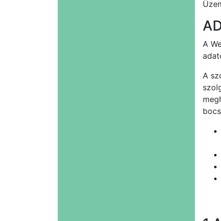
Üzem
AD
A We
adat
A sz
szol
megh
bocs