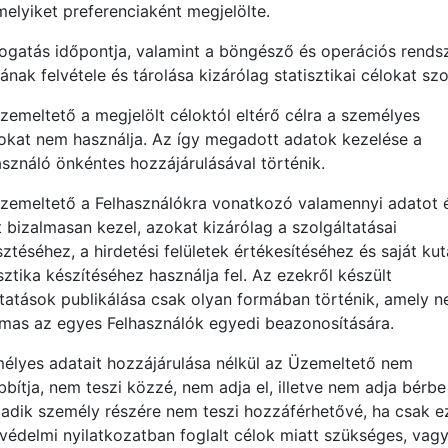
melyiket preferenciaként megjelölte.
togatás időpontja, valamint a böngésző és operációs rends
ának felvétele és tárolása kizárólag statisztikai célokat szo
zemeltető a megjelölt céloktól eltérő célra a személyes
okat nem használja. Az így megadott adatok kezelése a
asználó önkéntes hozzájárulásával történik.
zemeltető a Felhasználókra vonatkozó valamennyi adatot 
t bizalmasan kezel, azokat kizárólag a szolgáltatásai
sztéséhez, a hirdetési felületek értékesítéséhez és saját kut
sztika készítéséhez használja fel. Az ezekről készült
tatások publikálása csak olyan formában történik, amely 
lmas az egyes Felhasználók egyedi beazonosítására.
élyes adatait hozzájárulása nélkül az Üzemeltető nem
bbítja, nem teszi közzé, nem adja el, illetve nem adja bérbe
adik személy részére nem teszi hozzáférhetővé, ha csak e
védelmi nyilatkozatban foglalt célok miatt szükséges, vagy