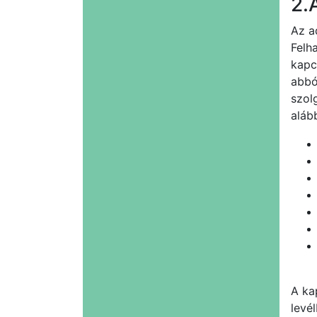
2.
Az a
Felh
kapc
abbó
szol
alább
A ka
levél