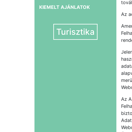
tová
KIEMELT AJÁNLATOK
Az a
Amen
Turisztika
Felh
rend
Jele
hasz
adat
alap
merü
Webo
Az A
Felha
bizt
Adat
Webo