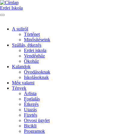
Ugrás
a
Erdei Iskola
tartalomra
A suliról
Történet
Main
Minősítéseink
menu
Szállás, étkezés
Erdei iskola
Vendégház
Ökoház
Kalandok
Óvodásoknak
Iskolásoknak
Még valami
Tények
Árlista
Foglalás
Étkezés
Utazás
Fizetés
Orvosi ügylet
Bicikli
Programok