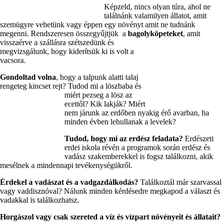
Képzeld, nincs olyan túra, ahol ne
találnánk valamilyen állatot, amit
szemügyre vehetünk vagy éppen egy növényt amit ne tudnánk
megenni. Rendszeresen összegyűjtjük a
bagolyköpeteket
, amit
visszaérve a szállásra szétszedünk és
megvizsgálunk, hogy kiderítsük ki is volt a
vacsora.
Gondoltad volna
, hogy a talpunk alatti talaj
rengeteg kincset rejt? Tudod mi a löszbaba és
miért pezseg
a lösz az
ecettől? Kik lakják? Miért
nem járunk az erdőben nyakig érő avarban, ha
minden évben lehullanak a levelek?
Tudod, hogy mi az erdész feladata?
Erdészeti
erdei iskola révén a programok során erdész és
vadász szakemberekkel is fogsz találkozni, akik
mesélnek a mindennapi tevékenységükről.
Érdekel a vadászat és a vadgazdálkodás?
Találkoztál már szarvassal
vagy vaddisznóval? Nálunk minden kérdésedre megkapod a választ és
vadakkal is találkozhatsz.
Horgászol vagy csak szereted a víz és vízpart növényeit és állatait?