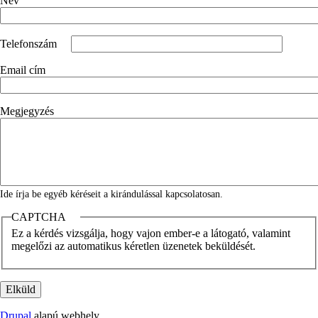
Név
Telefonszám
Email cím
Megjegyzés
Ide írja be egyéb kéréseit a kirándulással kapcsolatosan.
CAPTCHA
Ez a kérdés vizsgálja, hogy vajon ember-e a látogató, valamint
megelőzi az automatikus kéretlen üzenetek beküldését.
Drupal
alapú webhely