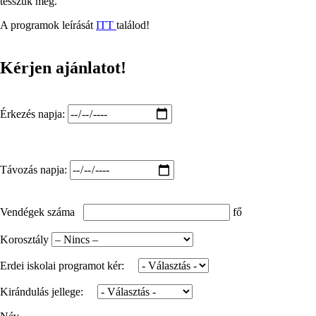
tesszük meg.
A programok leírását
ITT
találod!
Kérjen ajánlatot!
Érkezés
Érkezés napja:
napja::
Dátum
Távozás
Távozás napja:
napja::
Dátum
Vendégek száma
fő
Korosztály
Erdei iskolai programot kér:
Kirándulás jellege: