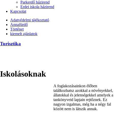
Parkerdő házirend
Erdei iskola házirend
Kapcsolat
Adatvédelmi tájékoztató
Annafürdő
Left
Történet
menu
kiemelt ajánlatok
Turisztika
Iskolásoknak
A foglakozásainkon élőben
találkozhatsz azokkal a növényekkel,
állatokkal és jelenségekkel amelyek a
tankönyveid lapjain rejtőznek. Ez
nagyon izgalmas, még ha a négy fal
között nem is látszik annak.